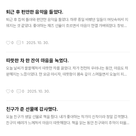
주요 글 목록
퇴근 후 편안한 음악을 들었다.
글 내용
퇴근 후 집에 돌아와 편안한 음악을 틀었다. 하루 종일 바빴던 일들이 머릿속에서 지
워지는 것 같았다. 좋아하는 재즈 선율이 흐르면서 마음이 한결 가벼워졌다. 창밖에
비가 내리기 시작했는데, 그 소리와 함께 음악이 어우러져 정말 좋았다.
작성시간
0
1
2025. 10. 30.
따뜻한 차 한 잔이 마음을 녹였다.
글 내용
오늘 날씨가 쌀쌀해져서 따뜻한 차를 끓였다. 차가 천천히 우러나는 동안, 마음도 차
분해지는 느낌이었다. 한 모금 마시자, 따뜻함이 몸속 깊이 스며들면서 오늘의 피곤
함이 사라지는 것 같았다. 차 한 잔이 이렇게 큰 위로가 될 줄 몰랐다.
작성시간
0
0
2025. 10. 30.
친구가 준 선물에 감사했다.
글 내용
오늘 친구가 생일 선물로 책을 줬다. 내가 좋아하는 작가의 신작이라 정말 감격했다.
친구의 배려가 느껴져서 마음이 따뜻해졌다. 책을 읽는 동안 친구와의 추억이 떠올라
서 더 감정이입이 되더라. 고마운 마음이 가득하다.